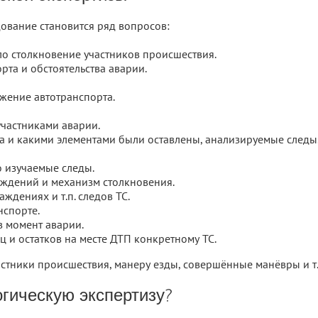
вание становится ряд вопросов:
ло столкновение участников происшествия.
та и обстоятельства аварии.
жение автотранспорта.
участниками аварии.
та и какими элементами были оставлены, анализируемые следы
о изучаемые следы.
ждений и механизм столкновения.
ждениях и т.п. следов ТС.
нспорте.
в момент аварии.
 и остатков на месте ДТП конкретному ТС.
астники происшествия, манеру езды, совершённые манёвры и т.
огическую экспертизу?