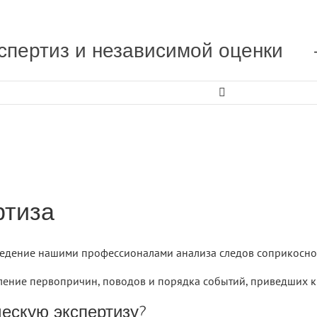
спертиз и независимой оценки

ртиза
оведение нашими профессионалами анализа следов соприкосно
овление первопричин, поводов и порядка событий, приведших
ческую экспертизу?