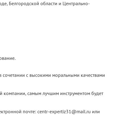
оде, Белгородской области и Центрально-
ование.
 в сочетании с высокими моральными качествами
ой компании, самым лучшим инструментом будет
лектронной почте:
centr-expertiz31@mail.ru
или