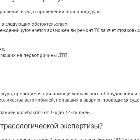
рошения в суд о проведении этой процедуры.
 в следующих обстоятельствах:
ждений (уточняется возможен ли ремонт ТС за счет страховых
ях.
лияющих на первопричины ДТП.
цедура, проводимая при помощи уникального оборудования и с
т количества автомобилей, попавших в аварию, проводится суде
анией колеблются от 3-х до 14-ти дней.
 трасологической экспертизы?
енно на месте аварии. Специалисты нашей фирмы ООО «Центр