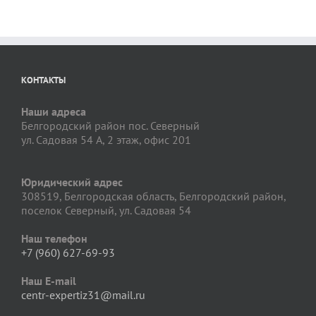
КОНТАКТЫ
Наши адреса
Белгородский район пос. Северный
ул. Садовая 54 А, 2 этаж, офис 201
Юридический адрес
308519, Белгородская область, Белгородский район,
поселок Северный, ул. Садовая 54
Наш телефон
+7 (960) 627-69-93
Наш E-mail
centr-expertiz31@mail.ru