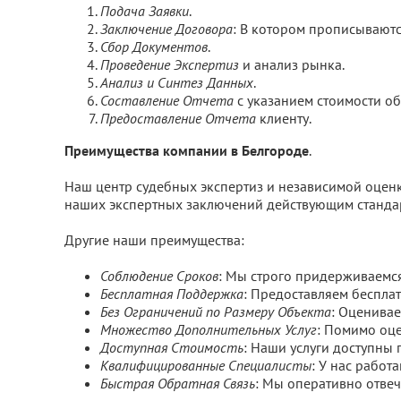
Подача Заявки
.
Заключение Договора
: В котором прописываются
Сбор Документов
.
Проведение Экспертиз
и анализ рынка.
Анализ и Синтез Данных
.
Составление Отчета
с указанием стоимости об
Предоставление Отчета
клиенту.
Преимущества компании в Белгороде
.
Наш центр судебных экспертиз и независимой оценк
наших экспертных заключений действующим станда
Другие наши преимущества:
Соблюдение Сроков
: Мы строго придерживаемс
Бесплатная Поддержка
: Предоставляем беспл
Без Ограничений по Размеру Объекта
: Оценива
Множество Дополнительных Услуг
: Помимо оце
Доступная Стоимость
: Наши услуги доступны 
Квалифицированные Специалисты
: У нас рабо
Быстрая Обратная Связь
: Мы оперативно отве