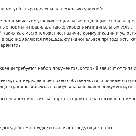
ни могут быть разделены на несколько уровней:
е экономические условия, социальные тенденции, спрос и пре
ьные нормы и правила, а также уровень муниципальных услуг.
й, таких как местоположение, наличие коммуникаций и услови
в оценке являются площадь, функциональная пригодность, кач
параметры.
жений требуется набор документов, который зависит от типа о
ументы, подтверждающие право собственности, и личные докум
ющие границы объекта, правоустанавливающие документы, и
точек и технических паспортов, справка о балансовой стоимос
 в досудебном порядке и включает следующие этапы: